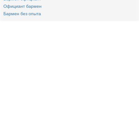
Официант бармен
Бармен без опыта