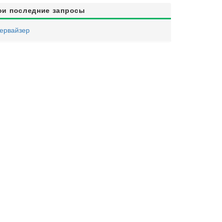
ои последние запросы
ервайзер