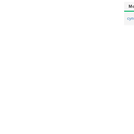
М
суп