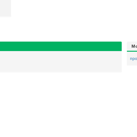
М
про